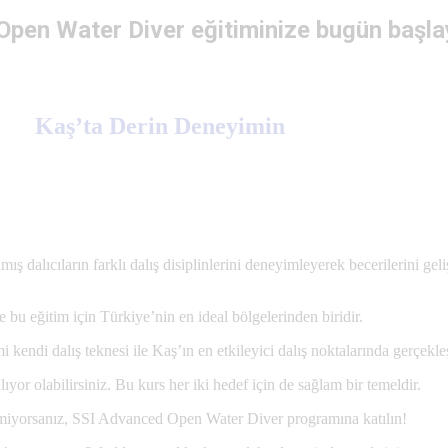
pen Water Diver eğitiminize bugün başla
Kaş’ta Derin Deneyimin
alıcıların farklı dalış disiplinlerini deneyimleyerek becerilerini geliş
le bu eğitim için Türkiye’nin en ideal bölgelerinden biridir.
i kendi dalış teknesi ile Kaş’ın en etkileyici dalış noktalarında gerçekleşt
lıyor olabilirsiniz. Bu kurs her iki hedef için de sağlam bir temeldir.
emiyorsanız, SSI Advanced Open Water Diver programına katılın!