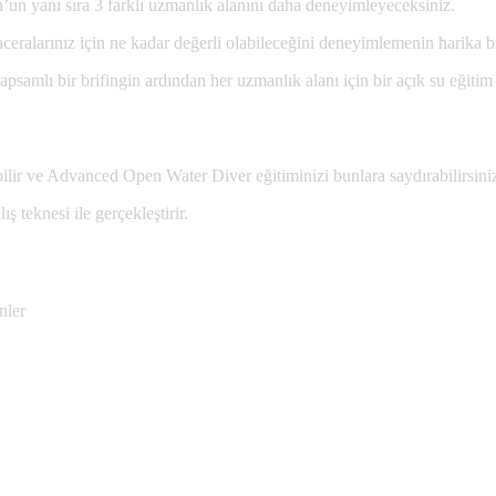
n yanı sıra 3 farklı uzmanlık alanını daha deneyimleyeceksiniz.
aceralarınız için ne kadar değerli olabileceğini deneyimlemenin harika b
mlı bir brifingin ardından her uzmanlık alanı için bir açık su eğitim 
ilir ve Advanced Open Water Diver eğitiminizi bunlara saydırabilirsini
ş teknesi ile gerçekleştirir.
nler