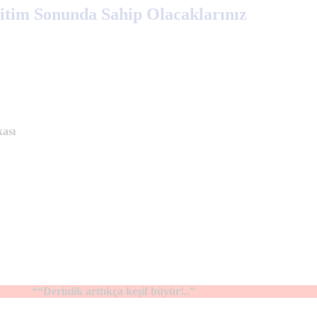
itim Sonunda Sahip Olacaklarınız
kası
““Derinlik arttıkça keşif büyür!..”