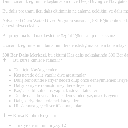
Tam uzmanlık eğitimine başlamadan önce Deep Diving ve Navigation’u
Bu dalış programı ileri dalış eğitiminin ne anlama geldiğini ve dalış m
Advanced Open Water Diver Programı sırasında, SSI Eğitmeninizle kapsa
deneyimleyeceksiniz.
Bu programa katılarak keşfetme özgürlüğüne sahip olacaksınız.
Uzmanlık eğitimlerinin tamamını ileride istediğiniz zaman tamamlayab
300 Bar Dalış Merkezi
, bu eğitimi Kaş dalış noktalarında 300 Bar dalı
Bu kursa kimler katılabilir?
Tatil için Kaş’a gelenler
Kaş nerede dalış yapılır diye araştıranlar
Dalış sektöründe kariyer hedefi olup önce deneyimlemek isteye
Dalışı kariyere dönüştürmeyi hedefleyenler
Kaş’ta sertifikalı dalış yapmak isteyen tatilciler
Tatilde daha heyecanlı dalış deneyimleri yaşamak isteyenler
Dalış kariyerine ilerlemek isteyenler
Uluslararası geçerli sertifika arayanlar
Kursa Katılım Koşulları
Türkiye’de minimum yaş:
12