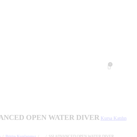
0
VANCED OPEN WATER DIVER
Kursa Katılın
a
Bütün Kurslarımız
...
SSI ADVANCED OPEN WATER DIVER