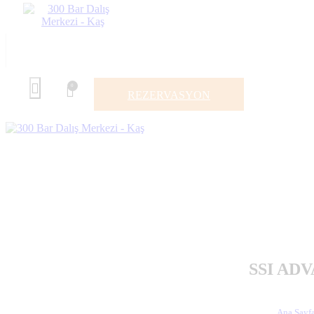
0
REZERVASYON
SSI AD
Ana Sayf