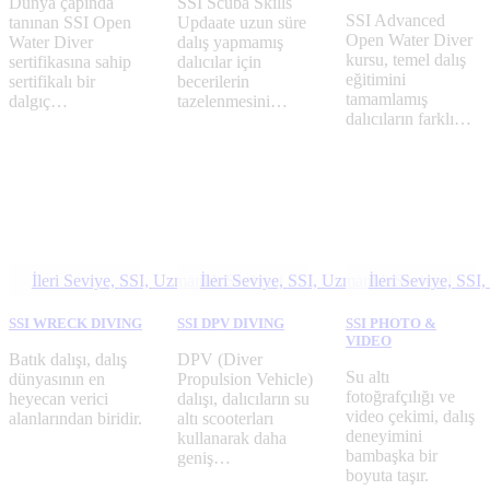
Dünya çapında
SSI Scuba Skills
SSI Advanced
tanınan SSI Open
Updaate uzun süre
Open Water Diver
Water Diver
dalış yapmamış
kursu, temel dalış
sertifikasına sahip
dalıcılar için
eğitimini
sertifikalı bir
becerilerin
tamamlamış
dalgıç…
tazelenmesini…
dalıcıların farklı…
İleri Seviye,
SSI,
Uzmanlık Seviyesi
İleri Seviye,
SSI,
Uzmanlık Seviyesi
İleri Seviye,
SSI,
SSI WRECK DIVING
SSI DPV DIVING
SSI PHOTO &
VIDEO
Batık dalışı, dalış
DPV (Diver
Su altı
dünyasının en
Propulsion Vehicle)
fotoğrafçılığı ve
heyecan verici
dalışı, dalıcıların su
video çekimi, dalış
alanlarından biridir.
altı scooterları
deneyimini
kullanarak daha
bambaşka bir
geniş…
boyuta taşır.