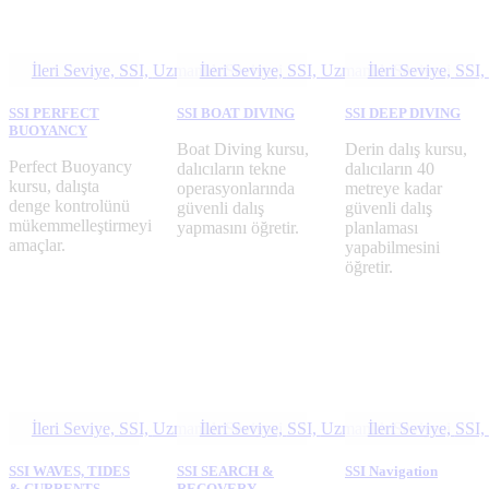
İleri Seviye,
SSI,
Uzmanlık Seviyesi
İleri Seviye,
SSI,
Uzmanlık Seviyesi
İleri Seviye,
SSI,
SSI PERFECT
SSI BOAT DIVING
SSI DEEP DIVING
BUOYANCY
Boat Diving kursu,
Derin dalış kursu,
Perfect Buoyancy
dalıcıların tekne
dalıcıların 40
kursu, dalışta
operasyonlarında
metreye kadar
denge kontrolünü
güvenli dalış
güvenli dalış
mükemmelleştirmeyi
yapmasını öğretir.
planlaması
amaçlar.
yapabilmesini
öğretir.
İleri Seviye,
SSI,
Uzmanlık Seviyesi
İleri Seviye,
SSI,
Uzmanlık Seviyesi
İleri Seviye,
SSI,
SSI WAVES, TIDES
SSI SEARCH &
SSI Navigation
& CURRENTS
RECOVERY