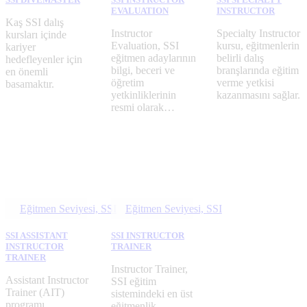
EVALUATION
INSTRUCTOR
Kaş SSI dalış
Instructor
Specialty Instructor
kursları içinde
Evaluation, SSI
kursu, eğitmenlerin
kariyer
eğitmen adaylarının
belirli dalış
hedefleyenler için
bilgi, beceri ve
branşlarında eğitim
en önemli
öğretim
verme yetkisi
basamaktır.
yetkinliklerinin
kazanmasını sağlar.
resmi olarak…
Eğitmen Seviyesi,
SSI
Eğitmen Seviyesi,
SSI
SSI ASSISTANT
SSI INSTRUCTOR
INSTRUCTOR
TRAINER
TRAINER
Instructor Trainer,
Assistant Instructor
SSI eğitim
Trainer (AIT)
sistemindeki en üst
programı,
eğitmenlik