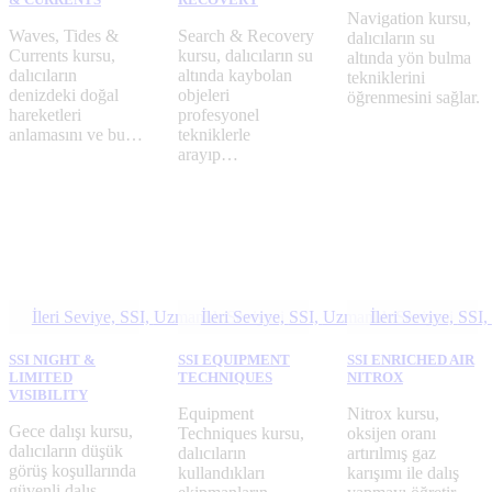
Navigation kursu,
Waves, Tides &
Search & Recovery
dalıcıların su
Currents kursu,
kursu, dalıcıların su
altında yön bulma
dalıcıların
altında kaybolan
tekniklerini
denizdeki doğal
objeleri
öğrenmesini sağlar.
hareketleri
profesyonel
anlamasını ve bu…
tekniklerle
arayıp…
İleri Seviye,
SSI,
Uzmanlık Seviyesi
İleri Seviye,
SSI,
Uzmanlık Seviyesi
İleri Seviye,
SSI,
SSI NIGHT &
SSI EQUIPMENT
SSI ENRICHED AIR
LIMITED
TECHNIQUES
NITROX
VISIBILITY
Equipment
Nitrox kursu,
Gece dalışı kursu,
Techniques kursu,
oksijen oranı
dalıcıların düşük
dalıcıların
artırılmış gaz
görüş koşullarında
kullandıkları
karışımı ile dalış
güvenli dalış