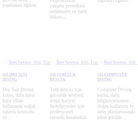
ekipmanların
yapmayı öğretir.
yapmasını öğretir.
çalışma prensibini
anlamasını ve basit
bakım…
İleri Seviye,
SSI,
Uzmanlık Seviyesi
İleri Seviye,
SSI,
Uzmanlık Seviyesi
İleri Seviye,
SSI,
SSI DRY SUIT
SSI STRESS &
SSI COMPUTER
DIVING
RESCUE
DIVING
Dry Suit Diving
Tatil dalıcısı için
Computer Diving
kursu, dalıcıların
güvenlik seviyesi
kursu, dalış
kuru elbise
artışı, kariyer
bilgisayarlarının
kullanarak soğuk
hedefleyenler için
doğru kullanımı ve
sularda konforlu
profesyonel
dalış planlamasında
ve…
zorunlu basamaktır.
etkin şekilde…