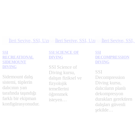
İleri Seviye,
SSI,
Uzmanlık Seviyesi
İleri Seviye,
SSI,
Uzmanlık Seviyesi
İleri Seviye,
SSI,
SSI
SSI SCIENCE OF
SSI
RECREATIONAL
DIVING
DECOMPRESSION
SIDEMOUNT
DIVING
DIVING
SSI Science of
SSI
Diving kursu,
Sidemount dalış
Decompression
dalışın fiziksel ve
sistemi, tüplerin
Diving kursu,
fizyolojik
dalıcının yan
dalıcıların planlı
temellerini
tarafında taşındığı
dekompresyon
öğrenmek
farklı bir ekipman
durakları gerektiren
isteyen…
konfigürasyonudur.
dalışları güvenli
şekilde…