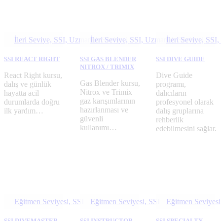
İleri Seviye,
SSI,
Uzmanlık Seviyesi
İleri Seviye,
SSI,
Uzmanlık Seviyesi
İleri Seviye,
SSI,
SSI REACT RIGHT
SSI GAS BLENDER
SSI DIVE GUIDE
NITROX / TRIMIX
React Right kursu,
Dive Guide
Gas Blender kursu,
dalış ve günlük
programı,
Nitrox ve Trimix
hayatta acil
dalıcıların
gaz karışımlarının
durumlarda doğru
profesyonel olarak
hazırlanması ve
ilk yardım…
dalış gruplarına
güvenli
rehberlik
kullanımı…
edebilmesini sağlar.
Eğitmen Seviyesi,
SSI
Eğitmen Seviyesi,
SSI
Eğitmen Seviyesi
SSI DIVEMASTER
SSI INSTRUCTOR
SSI SPECIALTY