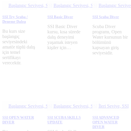
Başlangıç Seviyesi,
SSI
Başlangıç Seviyesi,
SSI
Başlangıç Seviye
SSI Try Scuba /
SSI Basic Diver
SSI Scuba Diver
Deneme Dalışı
SSI Basic Diver
Scuba Diver
Bu kurs size
kursu, kısa sürede
programı, Open
başlangıç ​​
dalış deneyimi
Water kursunun bir
seviyesindeki
yaşamak isteyen
bölümünü
amatör tüplü dalış
kişiler için…
kapsayan giriş
için temel
seviyesidir.
sertifikayı
verecektir.
Başlangıç Seviyesi,
SSI
Başlangıç Seviyesi,
SSI
İleri Seviye,
SSI
SSI OPEN WATER
SSI SCUBA SKILLS
SSI ADVANCED
DIVER
UPDATE
OPEN WATER
DIVER