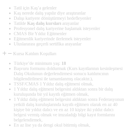
Tatil için Kaş’a gelenler
Kaş nerede dalış yapılır diye araştıranlar
Dalışı kariyere dönüştürmeyi hedefleyenler
Tatilde
Kaş dalış kursları
arayanlar
Profesyonel dalış kariyerine başlamak isteyenler
CMAS Bir Yıldız Eğitmenler
Eğitmenlik kariyerinde ilerlemek isteyenler
Uluslararası geçerli sertifika arayanlar
Kursa Katılım Koşulları
Türkiye’de minimum yaş:
18
Başvuru formunu doldurmak (Kurs kayıtlarının kesinleşmesi
Dalış Okulunun değerlendirmesi sonucu katılımcının
bilgilendirilmesi ile tamamlanmış olacaktır.),
TSSF/CMAS 1 Yıldız dalış eğitmeni olmak,
1 Yıldız dalış eğitmeni belgesini aldıktan sonra bir dalış
kuruluşunda bir yıl kayıtlı eğitmen olmak,
1 Yıldız dalış eğitmeni belgesini aldıktan sonra Federasyonun
yetkili dalış kuruluşlarında kayıtlı eğitmen olarak en az 40
kişiye bir yıldız dalıcı ve en az 10 kişiye iki yıldız dalıcı
belgesi vermiş olmak ve imzaladığı bilgi kayıt formlarını
belgelendirmek,
En az lise ya da dengi okul bitirmiş olmak,