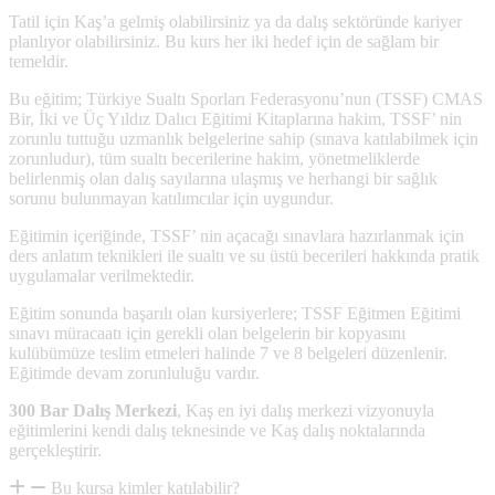
Tatil için Kaş’a gelmiş olabilirsiniz ya da dalış sektöründe kariyer
planlıyor olabilirsiniz. Bu kurs her iki hedef için de sağlam bir
temeldir.
Bu eğitim; Türkiye Sualtı Sporları Federasyonu’nun (TSSF) CMAS
Bir, İki ve Üç Yıldız Dalıcı Eğitimi Kitaplarına hakim, TSSF’ nin
zorunlu tuttuğu uzmanlık belgelerine sahip (sınava katılabilmek için
zorunludur), tüm sualtı becerilerine hakim, yönetmeliklerde
belirlenmiş olan dalış sayılarına ulaşmış ve herhangi bir sağlık
sorunu bulunmayan katılımcılar için uygundur.
Eğitimin içeriğinde, TSSF’ nin açacağı sınavlara hazırlanmak için
ders anlatım teknikleri ile sualtı ve su üstü becerileri hakkında pratik
uygulamalar verilmektedir.
Eğitim sonunda başarılı olan kursiyerlere; TSSF Eğitmen Eğitimi
sınavı müracaatı için gerekli olan belgelerin bir kopyasını
kulübümüze teslim etmeleri halinde 7 ve 8 belgeleri düzenlenir.
Eğitimde devam zorunluluğu vardır.
300 Bar Dalış Merkezi
, Kaş en iyi dalış merkezi vizyonuyla
eğitimlerini kendi dalış teknesinde ve Kaş dalış noktalarında
gerçekleştirir.
Bu kursa kimler katılabilir?