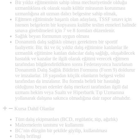
Bir yıldız eğitmeninin sahip olma mecburiyetinde olduğu
uzmanlıklara ek olarak sualtı kültür mirasının korunması
uzmanlığına ait uzman dalıcı belgesine sahip olmak,
Eğitmen eğitiminde başarılı olan adaylara, TSSF sınavı için
istenen belgelerin bir kopyasını kulübe teslim etmeleri halinde
sınava girebilmeleri için 7 ve 8 formları düzenlenir.
Sağlık beyan formunun uygun olması
Donanımlı dalış sağlıklı olmayı gerektiren bir sportif
faaliyettir. Bir, iki ve üç yıldız dalış eğitimine katılanlar ile
uzmanlık eğitimine katılan dalıcılar dalış sağlığı, oluşabilecek
hastalık ve kazalar ile ilgili olarak eğitimi verecek eğitmen
tarafından bilgilendirildikten sonra Federasyonca hazırlanan
Donanımlı Dalış Sağlık Bildirim Formunu (Form 9) doldurur
ve imzalarlar. 18 yaşından küçük olanların belgesi velisi
tarafından da imzalanır. Bu formda belirli bir hastalığı
olduğunu beyan edenler dalış merkezi tarafından ilgili dal
uzmanı hekim veya Sualtı ve Hiperbarik Tıp Uzmanına
yollanarak dalışına sakınca olmadığına dair rapor almalıdır.
Kursa Dahil Olanlar
Tüm dalış ekipmanları (BCD, regülatör, tüp, ağırlık)
Malzemelerin tanıtımı ve kullanımı
BC’nin düzgün bir şekilde giyilip, kullanılması
Dalış brifingi