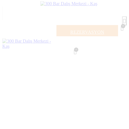
0
REZERVASYON
0