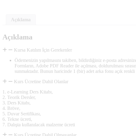
Açıklama
Açıklama
Kursa Katılım İçin Gerekenler
Ödemenizin yapılmasını takiben, bildirdiğiniz e-posta adresiniz
Formların, Adobe PDF Reader ile açılması, doldurulması sırası
sunmaktadır. Bunun haricinde 1 (bir) adet arka fonu açık renkli v
Kurs Ücretine Dahil Olanlar
1. e-Learning Ders Kitabı,
2. Teorik Dersler,
3. Ders Kitabı,
4. Bröve,
5. Duvar Sertifikası,
6. Tekne ücreti,
7. Dalışta kullanılacak malzeme ücreti
Kurs Ücretine Dahil Olmayanlar