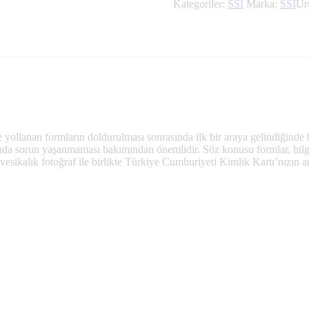
Kategoriler:
SSI
Marka:
SSI
Ür
e yollanan formların doldurulması sonrasında ilk bir araya gelindiğinde 
nda sorun yaşanmaması bakımından önemlidir. Söz konusu formlar, bilg
esikalık fotoğraf ile birlikte Türkiye Cumhuriyeti Kimlik Kartı’nızın arka