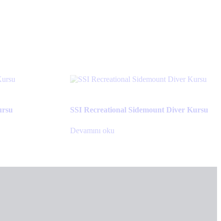
ursu
SSI Recreational Sidemount Diver Kursu
Devamını oku