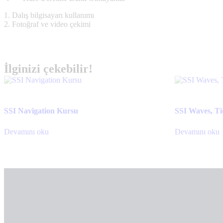
1. Dalış bilgisayarı kullanımı
2. Fotoğraf ve video çekimi
İlginizi çekebilir!
SSI Navigation Kursu
SSI Waves, T
Devamını oku
Devamını oku