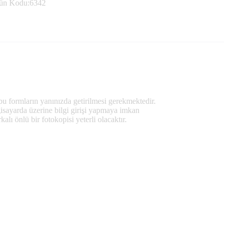
ün Kodu:
6342
bu formların yanınızda getirilmesi gerekmektedir.
isayarda üzerine bilgi girişi yapmaya imkan
lı önlü bir fotokopisi yeterli olacaktır.