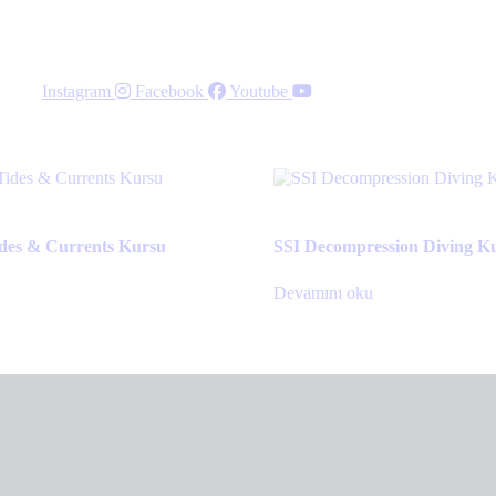
Instagram
Facebook
Youtube
ides & Currents Kursu
SSI Decompression Diving K
Devamını oku