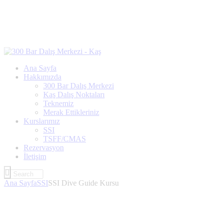
Ana Sayfa
Hakkımızda
300 Bar Dalış Merkezi
Kaş Dalış Noktaları
Teknemiz
Merak Ettikleriniz
Kurslarımız
SSI
TSFF/CMAS
Rezervasyon
İletişim
Ana Sayfa
SSI
SSI Dive Guide Kursu