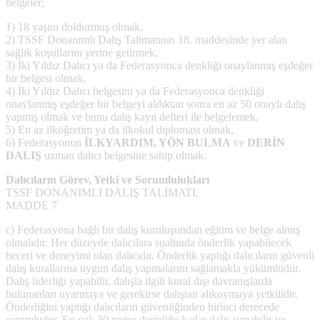
belgeler;
1) 18 yaşını doldurmuş olmak,
2) TSSF Donanımlı Dalış Talimatının 18. maddesinde yer alan
sağlık koşullarını yerine getirmek,
3) İki Yıldız Dalıcı ya da Federasyonca denkliği onaylanmış eşdeğer
bir belgesi olmak,
4) İki Yıldız Dalıcı belgesini ya da Federasyonca denkliği
onaylanmış eşdeğer bir belgeyi aldıktan sonra en az 50 onaylı dalış
yapmış olmak ve bunu dalış kayıt defteri ile belgelemek,
5) En az ilköğretim ya da ilkokul diploması olmak,
6) Federasyonun
İLKYARDIM, YÖN BULMA
ve
DERİN
DALIŞ
uzman dalıcı belgesine sahip olmak.
Dalıcıların Görev, Yetki ve Sorumlulukları
TSSF DONANIMLI DALIŞ TALİMATI,
MADDE 7
c) Federasyona bağlı bir dalış kuruluşundan eğitim ve belge almış
olmalıdır. Her düzeyde dalıcılara sualtında önderlik yapabilecek
beceri ve deneyimi olan dalıcıdır. Önderlik yaptığı dalıcıların güvenli
dalış kurallarına uygun dalış yapmalarını sağlamakla yükümlüdür.
Dalış liderliği yapabilir, dalışla ilgili kural dışı davranışlarda
bulunanları uyarmaya ve gerekirse dalıştan alıkoymaya yetkilidir.
Önderliğini yaptığı dalıcıların güvenliğinden birinci derecede
sorumludur. En çok 30 metre derinliğe kadar dalış yapabilir ve