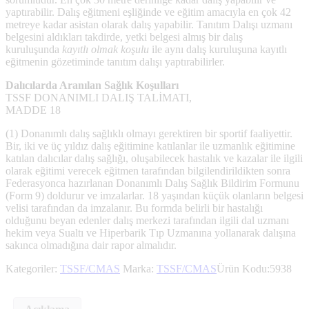
yaptırabilir. Dalış eğitmeni eşliğinde ve eğitim amacıyla en çok 42
metreye kadar asistan olarak dalış yapabilir. Tanıtım Dalışı uzmanı
belgesini aldıkları takdirde, yetki belgesi almış bir dalış
kuruluşunda
kayıtlı olmak koşulu
ile aynı dalış kuruluşuna kayıtlı
eğitmenin gözetiminde tanıtım dalışı yaptırabilirler.
Dalıcılarda Aranılan Sağlık Koşulları
TSSF DONANIMLI DALIŞ TALİMATI,
MADDE 18
(1) Donanımlı dalış sağlıklı olmayı gerektiren bir sportif faaliyettir.
Bir, iki ve üç yıldız dalış eğitimine katılanlar ile uzmanlık eğitimine
katılan dalıcılar dalış sağlığı, oluşabilecek hastalık ve kazalar ile ilgili
olarak eğitimi verecek eğitmen tarafından bilgilendirildikten sonra
Federasyonca hazırlanan Donanımlı Dalış Sağlık Bildirim Formunu
(Form 9) doldurur ve imzalarlar. 18 yaşından küçük olanların belgesi
velisi tarafından da imzalanır. Bu formda belirli bir hastalığı
olduğunu beyan edenler dalış merkezi tarafından ilgili dal uzmanı
hekim veya Sualtı ve Hiperbarik Tıp Uzmanına yollanarak dalışına
sakınca olmadığına dair rapor almalıdır.
Kategoriler:
TSSF/CMAS
Marka:
TSSF/CMAS
Ürün Kodu:
5938