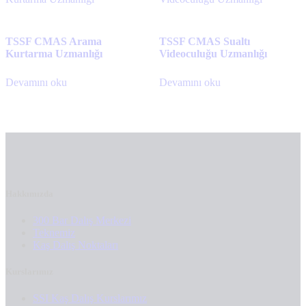
TSSF CMAS Arama
TSSF CMAS Sualtı
Kurtarma Uzmanlığı
Videoculuğu Uzmanlığı
Devamını oku
Devamını oku
Hakkımızda
300 Bar Dalış Merkezi
Teknemiz
Kaş Dalış Noktaları
Kurslarımız
SSI Kaş Dalış Kurslarımız