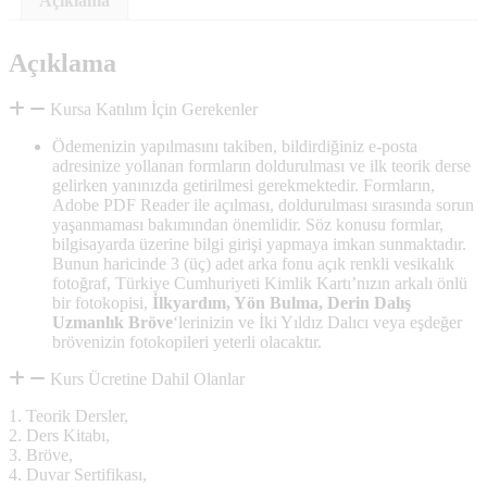
Açıklama
Açıklama
Kursa Katılım İçin Gerekenler
Ödemenizin yapılmasını takiben, bildirdiğiniz e-posta
adresinize yollanan formların doldurulması ve ilk teorik derse
gelirken yanınızda getirilmesi gerekmektedir. Formların,
Adobe PDF Reader ile açılması, doldurulması sırasında sorun
yaşanmaması bakımından önemlidir. Söz konusu formlar,
bilgisayarda üzerine bilgi girişi yapmaya imkan sunmaktadır.
Bunun haricinde 3 (üç) adet arka fonu açık renkli vesikalık
fotoğraf, Türkiye Cumhuriyeti Kimlik Kartı’nızın arkalı önlü
bir fotokopisi,
İlkyardım, Yön Bulma, Derin Dalış
Uzmanlık Bröve
‘lerinizin ve İki Yıldız Dalıcı veya eşdeğer
brövenizin fotokopileri yeterli olacaktır.
Kurs Ücretine Dahil Olanlar
1. Teorik Dersler,
2. Ders Kitabı,
3. Bröve,
4. Duvar Sertifikası,