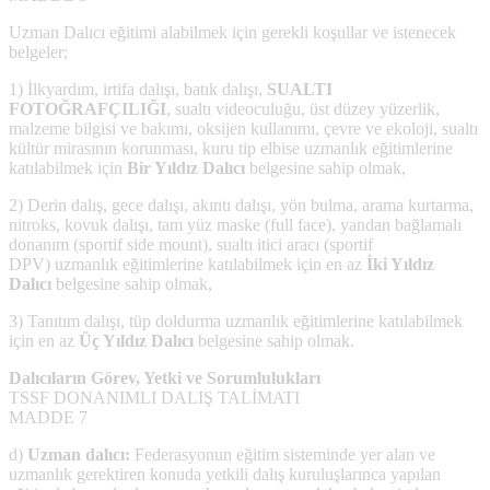
Uzman Dalıcı eğitimi alabilmek için gerekli koşullar ve istenecek
belgeler;
1) İlkyardım, irtifa dalışı, batık dalışı,
SUALTI
FOTOĞRAFÇILIĞI
, sualtı videoculuğu, üst düzey yüzerlik,
malzeme bilgisi ve bakımı, oksijen kullanımı, çevre ve ekoloji, sualtı
kültür mirasının korunması, kuru tip elbise uzmanlık eğitimlerine
katılabilmek için
Bir Yıldız Dalıcı
belgesine sahip olmak,
2) Derin dalış, gece dalışı, akıntı dalışı, yön bulma, arama kurtarma,
nitroks, kovuk dalışı, tam yüz maske (full face), yandan bağlamalı
donanım (sportif side mount), sualtı itici aracı (sportif
DPV)
uzmanlık eğitimlerine katılabilmek için en az
İki Yıldız
Dalıcı
belgesine sahip olmak,
3) Tanıtım dalışı, tüp doldurma uzmanlık eğitimlerine katılabilmek
için en az
Üç Yıldız Dalıcı
belgesine sahip olmak.
Dalıcıların Görev, Yetki ve Sorumlulukları
TSSF DONANIMLI DALIŞ TALİMATI
MADDE 7
d)
Uzman dalıcı:
Federasyonun eğitim sisteminde yer alan ve
uzmanlık gerektiren konuda yetkili dalış kuruluşlarınca yapılan