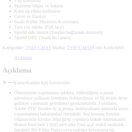
Tüp doldurma
Malzeme bilgisi ve bakımı
Kuru tip elbise kullanımı
Çevre ve Ekoloji
Sualtı Kültür Mirasının Korunması
Tam yüz maske (Full face)
Sportif side mount (Yandan bağlamalı donanım)
Sportif DPV (Sualtı itici aracı)
Kategoriler:
TSSF/CMAS
Marka:
TSSF/CMAS
Ürün Kodu:
6001
Açıklama
Açıklama
Kursa Katılım İçin Gerekenler
Ödemenizin yapılmasını takiben, bildirdiğiniz e-posta
adresinize yollanan formların doldurulması ve ilk teorik derse
gelirken yanınızda getirilmesi gerekmektedir. Formların,
Adobe PDF Reader ile açılması, doldurulması sırasında sorun
yaşanmaması bakımından önemlidir. Söz konusu formlar,
bilgisayarda üzerine bilgi girişi yapmaya imkan sunmaktadır.
Bunun haricinde 1 (bir) adet arka fonu açık renkli vesikalık
fotoğraf, Bir Yıldız Dalıcı veya eşdeğer brövenizin bir